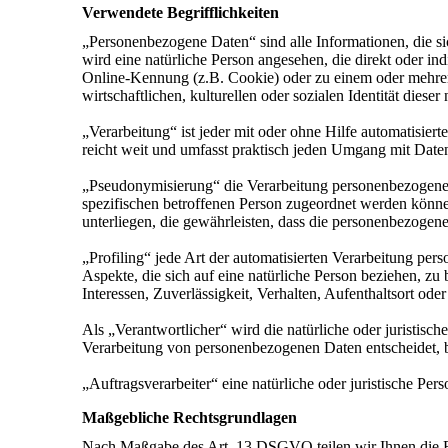
Verwendete Begrifflichkeiten
„Personenbezogene Daten“ sind alle Informationen, die sich
wird eine natürliche Person angesehen, die direkt oder 
Online-Kennung (z.B. Cookie) oder zu einem oder mehrere
wirtschaftlichen, kulturellen oder sozialen Identität dieser
„Verarbeitung“ ist jeder mit oder ohne Hilfe automatisi
reicht weit und umfasst praktisch jeden Umgang mit Date
„Pseudonymisierung“ die Verarbeitung personenbezogener
spezifischen betroffenen Person zugeordnet werden könn
unterliegen, die gewährleisten, dass die personenbezogene
„Profiling“ jede Art der automatisierten Verarbeitung p
Aspekte, die sich auf eine natürliche Person beziehen, zu
Interessen, Zuverlässigkeit, Verhalten, Aufenthaltsort od
Als „Verantwortlicher“ wird die natürliche oder juristisc
Verarbeitung von personenbezogenen Daten entscheidet, 
„Auftragsverarbeiter“ eine natürliche oder juristische Pe
Maßgebliche Rechtsgrundlagen
Nach Maßgabe des Art. 13 DSGVO teilen wir Ihnen die R