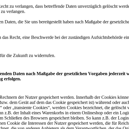
cht zu verlangen, dass betreffende Daten unverzüglich gelöscht werde
 zu verlangen.
den Daten, die Sie uns bereitgestellt haben nach Maßgabe der gesetzlic
 das Recht, eine Beschwerde bei der zuständigen Aufsichtsbehörde ein
für die Zukunft zu widerrufen.
effenden Daten nach Maßgabe der gesetzlichen Vorgaben jederzeit
g erfolgen.
 Rechnern der Nutzer gespeichert werden. Innerhalb der Cookies könne
(bzw. dem Gerät auf dem das Cookie gespeichert ist) während oder auc
“ oder „transiente Cookies“, werden Cookies bezeichnet, die gelöscht 
nn z.B. der Inhalt eines Warenkorbs in einem Onlineshop oder ein Logi
em Schließen des Browsers gespeichert bleiben. So kann z.B. der Login
en Cookie die Interessen der Nutzer gespeichert werden, die für Re
net, die von anderen Anbietern als dem Verantwortlichen, der das Onli