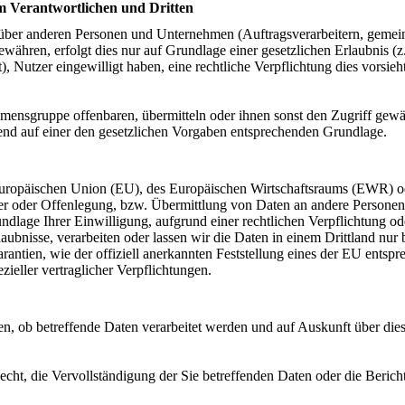
m Verantwortlichen und Dritten
ber anderen Personen und Unternehmen (Auftragsverarbeitern, gemeins
gewähren, erfolgt dies nur auf Grundlage einer gesetzlichen Erlaubnis (
st), Nutzer eingewilligt haben, eine rechtliche Verpflichtung dies vorsie
nsgruppe offenbaren, übermitteln oder ihnen sonst den Zugriff gewähr
end auf einer den gesetzlichen Vorgaben entsprechenden Grundlage.
 Europäischen Union (EU), des Europäischen Wirtschaftsraums (EWR) o
r oder Offenlegung, bzw. Übermittlung von Daten an andere Personen 
rundlage Ihrer Einwilligung, aufgrund einer rechtlichen Verpflichtung o
rlaubnisse, verarbeiten oder lassen wir die Daten in einem Drittland nu
arantien, wie der offiziell anerkannten Feststellung eines der EU ents
zieller vertraglicher Verpflichtungen.
en, ob betreffende Daten verarbeitet werden und auf Auskunft über di
cht, die Vervollständigung der Sie betreffenden Daten oder die Berich