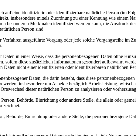
 auf eine identifizierte oder identifizierbare natürliche Person (im Fol
indirekt, insbesondere mittels Zuordnung zu einer Kennung wie einem N
n besonderen Merkmalen identifiziert werden kann, die Ausdruck der 
 natürlichen Person sind.
erter Verfahren ausgeführte Vorgang oder jede solche Vorgangsreihe i
n.
 Daten in einer Weise, dass die personenbezogenen Daten ohne Hinzuz
en, sofern diese zusätzlichen Informationen gesondert aufbewahrt we
n Daten nicht einer identifizierten oder identifizierbaren natürlichen 
ersonenbezogener Daten, die darin besteht, dass diese personenbezogen
 bewerten, insbesondere um Aspekte bezüglich Arbeitsleistung, wirtscha
er Ortswechsel dieser natürlichen Person zu analysieren oder vorherzusa
he Person, Behörde, Einrichtung oder andere Stelle, die allein oder ge
bezeichnet.
rson, Behörde, Einrichtung oder andere Stelle, die personenbezogene Dat
echtsgrundlagen unserer Datenverarbeitungen mit. Für Nutzer aus d